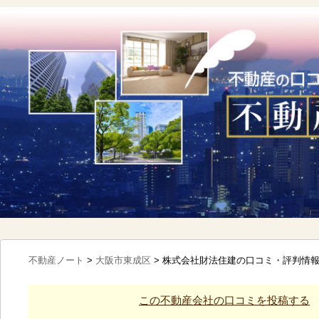
不動産ノート
>
大阪市東成区
>
株式会社財法住建の口コミ・評判情
この不動産会社の口コミを投稿する