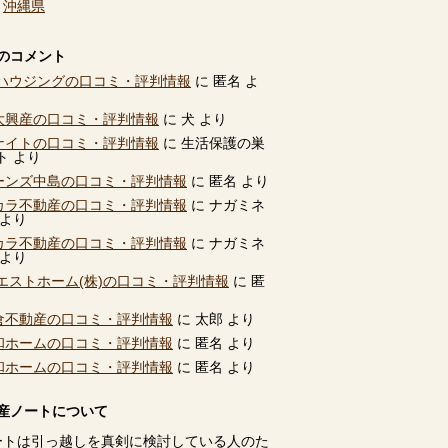
、
沖縄県
のコメント
ハウジングの口コミ・評判情報
に
匿名
よ
別大興産の口コミ・評判情報
に
犬
より
ユナイトの口コミ・評判情報
に
生活保護の巣
ト
より
ビーンズ中島の口コミ・評判情報
に
匿名
より
タカラ不動産の口コミ・評判情報
に
ナガミネ
より
タカラ不動産の口コミ・評判情報
に
ナガミネ
より
エストホーム(株)の口コミ・評判情報
に
匿
高倉不動産の口コミ・評判情報
に
太郎
より
共和ホームの口コミ・評判情報
に
匿名
より
共和ホームの口コミ・評判情報
に
匿名
より
産ノートについて
ートは引っ越しを真剣に検討している人のた