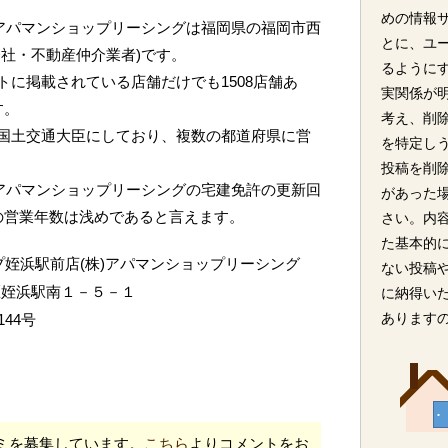
めの情報
)アパマンショップリーシングは福岡県の福岡市西
とに、ユ
社・不動産仲介業者)です。
るように
に掲載されている店舗だけでも1508店舗あ
実関係が
す。
考え、削
国土交通大臣にしており、複数の都道府県に営
を特定し
投稿を削
)アパマンショップリーシングの宅建免許の更新回
があった
の営業年数は浅めであると言えます。
さい。内
た基本的
プ姪浜駅前店(株)アパマンショップリーシング
ない投稿
区姪浜駅南１－５－１
に納得い
あります
44号
ミを募集しています。
こちら
よりコメントをお