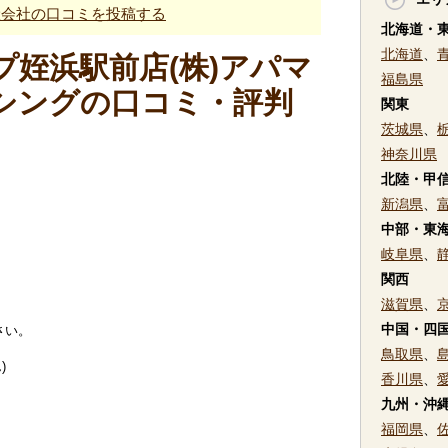
産会社の口コミを投稿する
北海道・
北海道
、
姪浜駅前店(株)アパマ
福島県
シングの口コミ・評判
関東
茨城県
、
神奈川県
北陸・甲
新潟県
、
中部・東
岐阜県
、
関西
滋賀県
、
中国・四
さい。
鳥取県
、
)
香川県
、
九州・沖
福岡県
、