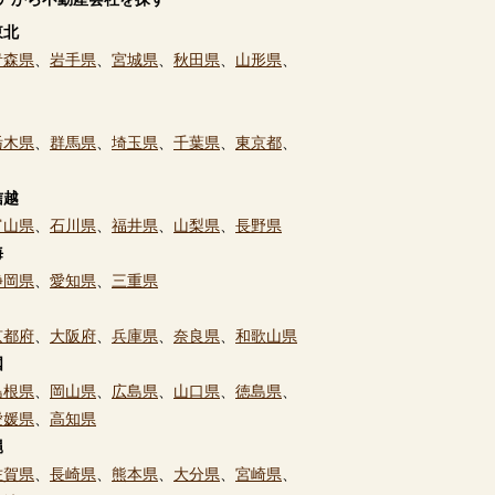
東北
青森県
、
岩手県
、
宮城県
、
秋田県
、
山形県
、
栃木県
、
群馬県
、
埼玉県
、
千葉県
、
東京都
、
信越
富山県
、
石川県
、
福井県
、
山梨県
、
長野県
海
静岡県
、
愛知県
、
三重県
京都府
、
大阪府
、
兵庫県
、
奈良県
、
和歌山県
国
島根県
、
岡山県
、
広島県
、
山口県
、
徳島県
、
愛媛県
、
高知県
縄
佐賀県
、
長崎県
、
熊本県
、
大分県
、
宮崎県
、