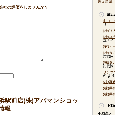
鹿児島県
会社の評価をしませんか？
最近
山口・
り
(株)
(株)
ユナイ
(有)
(株)
討伐隊
(株)
討伐隊
サンウ
名
より
(株)
(株)
(株)
浜駅前店(株)アパマンショッ
不動
情報
不動産ノ