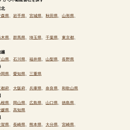
東北
青森県
、
岩手県
、
宮城県
、
秋田県
、
山形県
、
栃木県
、
群馬県
、
埼玉県
、
千葉県
、
東京都
、
信越
富山県
、
石川県
、
福井県
、
山梨県
、
長野県
海
静岡県
、
愛知県
、
三重県
京都府
、
大阪府
、
兵庫県
、
奈良県
、
和歌山県
国
島根県
、
岡山県
、
広島県
、
山口県
、
徳島県
、
愛媛県
、
高知県
縄
佐賀県
、
長崎県
、
熊本県
、
大分県
、
宮崎県
、