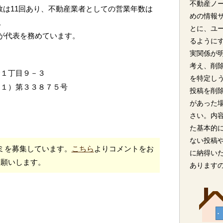
不動産ノ
数は11回あり、不動産業者としての営業年数は
めの情報
。
とに、ユ
氏が代表を務めています。
るように
実関係が
考え、削
合１丁目９－３
を特定し
１１）第３３８７５号
投稿を削
があった
さい。内
た基本的
ない投稿
ミを募集しています。
こちら
よりコメントをお
に納得い
願いします。
あります