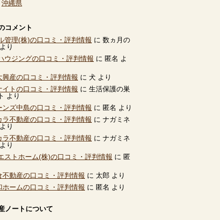
、
沖縄県
のコメント
ル管理(株)の口コミ・評判情報
に
数ヵ月の
より
ハウジングの口コミ・評判情報
に
匿名
よ
別大興産の口コミ・評判情報
に
犬
より
ユナイトの口コミ・評判情報
に
生活保護の巣
ト
より
ビーンズ中島の口コミ・評判情報
に
匿名
より
タカラ不動産の口コミ・評判情報
に
ナガミネ
より
タカラ不動産の口コミ・評判情報
に
ナガミネ
より
エストホーム(株)の口コミ・評判情報
に
匿
高倉不動産の口コミ・評判情報
に
太郎
より
共和ホームの口コミ・評判情報
に
匿名
より
産ノートについて