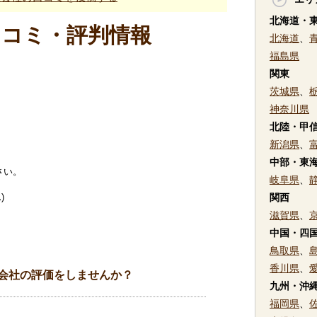
北海道・
口コミ・評判情報
北海道
、
福島県
関東
茨城県
、
神奈川県
北陸・甲
新潟県
、
中部・東
さい。
岐阜県
、
)
関西
滋賀県
、
中国・四
鳥取県
、
香川県
、
会社の評価をしませんか？
九州・沖
福岡県
、