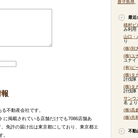
鹿児島県
最近
積村ビ
み利用
山口・
り
(株)
(株)
ユナイ
(有)
(株)
討伐隊
(株)
討伐隊
情報
サンウ
名
より
ある不動産会社です。
(株)
(株)
に掲載されている店舗だけでも7086店舗あ
す。免許の届け出は東京都にしており、東京都エ
不動
す。