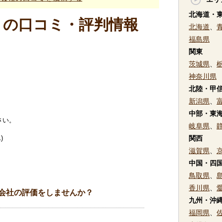
北海道・
トの口コミ・評判情報
北海道
、
福島県
関東
茨城県
、
神奈川県
北陸・甲
新潟県
、
中部・東
さい。
岐阜県
、
)
関西
滋賀県
、
中国・四
鳥取県
、
香川県
、
会社の評価をしませんか？
九州・沖
福岡県
、