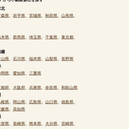
東北
青森県
、
岩手県
、
宮城県
、
秋田県
、
山形県
、
栃木県
、
群馬県
、
埼玉県
、
千葉県
、
東京都
、
信越
富山県
、
石川県
、
福井県
、
山梨県
、
長野県
海
静岡県
、
愛知県
、
三重県
京都府
、
大阪府
、
兵庫県
、
奈良県
、
和歌山県
国
島根県
、
岡山県
、
広島県
、
山口県
、
徳島県
、
愛媛県
、
高知県
縄
佐賀県
、
長崎県
、
熊本県
、
大分県
、
宮崎県
、