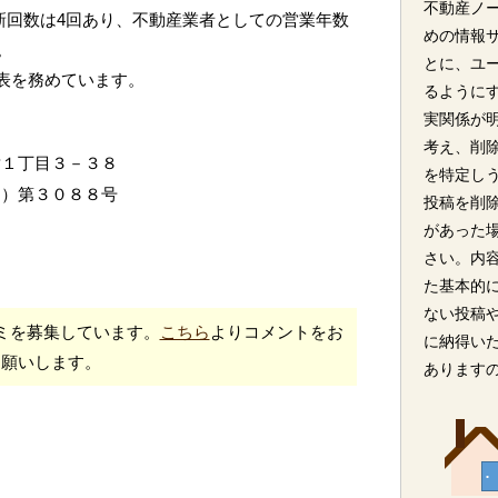
不動産ノ
新回数は4回あり、不動産業者としての営業年数
めの情報
。
とに、ユ
代表を務めています。
るように
実関係が
考え、削
謝１丁目３－３８
を特定し
４）第３０８８号
投稿を削
があった
さい。内
た基本的
ない投稿
ミを募集しています。
こちら
よりコメントをお
に納得い
願いします。
あります