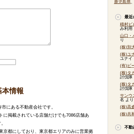
鹿児島県
最近
積村ビ
み利用
山口・
り
(株)
(株)
ユナイ
(有)
(株)
討伐隊
(株)
討伐隊
基本情報
サンウ
名
より
寺市にある不動産会社です。
(株)
(株)
に掲載されている店舗だけでも7086店舗あ
す。
不動
東京都にしており、東京都エリアのみに営業拠