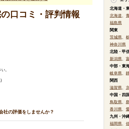
北海道・
宅の口コミ・評判情報
北海道
、
福島県
関東
茨城県
、
神奈川県
北陸・甲
新潟県
、
中部・東
さい。
岐阜県
、
)
関西
滋賀県
、
中国・四
鳥取県
、
香川県
、
会社の評価をしませんか？
九州・沖
福岡県
、