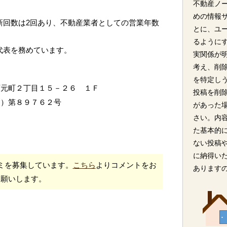
不動産ノ
めの情報
新回数は2回あり、不動産業者としての営業年数
とに、ユ
るように
が代表を務めています。
実関係が
考え、削
を特定し
西元町２丁目１５－２６ １Ｆ
投稿を削
２）第８９７６２号
があった
さい。内
た基本的
ない投稿
に納得い
ミを募集しています。
こちら
よりコメントをお
あります
願いします。