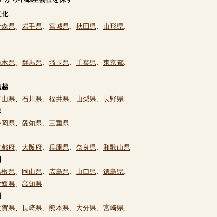
東北
青森県
、
岩手県
、
宮城県
、
秋田県
、
山形県
、
栃木県
、
群馬県
、
埼玉県
、
千葉県
、
東京都
、
信越
富山県
、
石川県
、
福井県
、
山梨県
、
長野県
海
静岡県
、
愛知県
、
三重県
京都府
、
大阪府
、
兵庫県
、
奈良県
、
和歌山県
国
島根県
、
岡山県
、
広島県
、
山口県
、
徳島県
、
愛媛県
、
高知県
縄
佐賀県
、
長崎県
、
熊本県
、
大分県
、
宮崎県
、