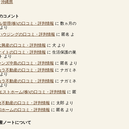
、
沖縄県
のコメント
ル管理(株)の口コミ・評判情報
に
数ヵ月の
より
ハウジングの口コミ・評判情報
に
匿名
よ
別大興産の口コミ・評判情報
に
犬
より
ユナイトの口コミ・評判情報
に
生活保護の巣
ト
より
ビーンズ中島の口コミ・評判情報
に
匿名
より
タカラ不動産の口コミ・評判情報
に
ナガミネ
より
タカラ不動産の口コミ・評判情報
に
ナガミネ
より
エストホーム(株)の口コミ・評判情報
に
匿
高倉不動産の口コミ・評判情報
に
太郎
より
共和ホームの口コミ・評判情報
に
匿名
より
産ノートについて