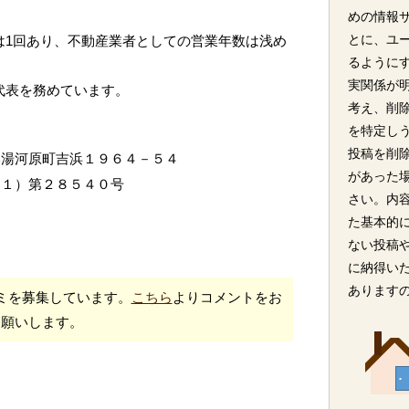
めの情報
とに、ユ
は1回あり、不動産業者としての営業年数は浅め
るように
実関係が
が代表を務めています。
考え、削
を特定し
投稿を削
郡湯河原町吉浜１９６４－５４
があった
（１）第２８５４０号
さい。内
た基本的
ない投稿
に納得い
あります
ミを募集しています。
こちら
よりコメントをお
願いします。