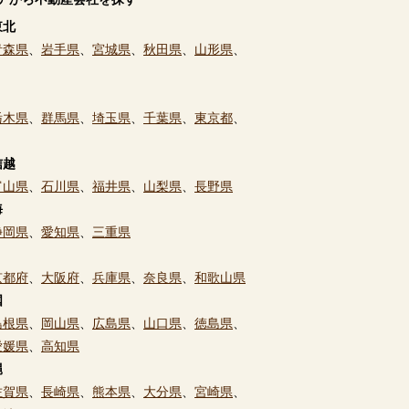
東北
青森県
、
岩手県
、
宮城県
、
秋田県
、
山形県
、
栃木県
、
群馬県
、
埼玉県
、
千葉県
、
東京都
、
信越
富山県
、
石川県
、
福井県
、
山梨県
、
長野県
海
静岡県
、
愛知県
、
三重県
京都府
、
大阪府
、
兵庫県
、
奈良県
、
和歌山県
国
島根県
、
岡山県
、
広島県
、
山口県
、
徳島県
、
愛媛県
、
高知県
縄
佐賀県
、
長崎県
、
熊本県
、
大分県
、
宮崎県
、