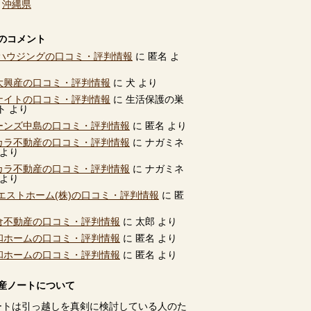
、
沖縄県
のコメント
ハウジングの口コミ・評判情報
に
匿名
よ
別大興産の口コミ・評判情報
に
犬
より
ユナイトの口コミ・評判情報
に
生活保護の巣
ト
より
ビーンズ中島の口コミ・評判情報
に
匿名
より
タカラ不動産の口コミ・評判情報
に
ナガミネ
より
タカラ不動産の口コミ・評判情報
に
ナガミネ
より
エストホーム(株)の口コミ・評判情報
に
匿
高倉不動産の口コミ・評判情報
に
太郎
より
共和ホームの口コミ・評判情報
に
匿名
より
共和ホームの口コミ・評判情報
に
匿名
より
産ノートについて
ートは引っ越しを真剣に検討している人のた