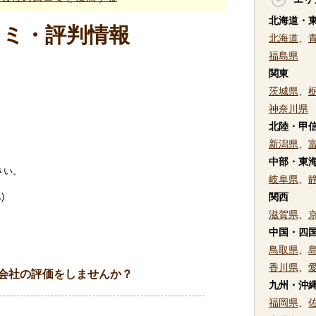
北海道・
コミ・評判情報
北海道
、
福島県
関東
茨城県
、
神奈川県
北陸・甲
新潟県
、
中部・東
さい。
岐阜県
、
)
関西
滋賀県
、
中国・四
鳥取県
、
香川県
、
会社の評価をしませんか？
九州・沖
福岡県
、