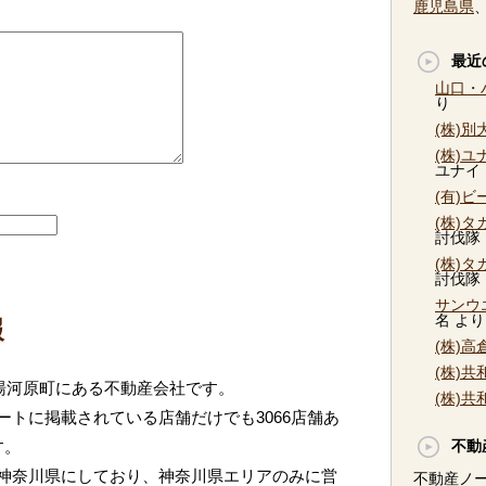
鹿児島県
最近
山口・
り
(株)
(株)
ユナイ
(有)
(株)
討伐隊
(株)
討伐隊
サンウ
名
より
報
(株)
(株)
郡湯河原町にある不動産会社です。
(株)
トに掲載されている店舗だけでも3066店舗あ
す。
不動
神奈川県にしており、神奈川県エリアのみに営
不動産ノ