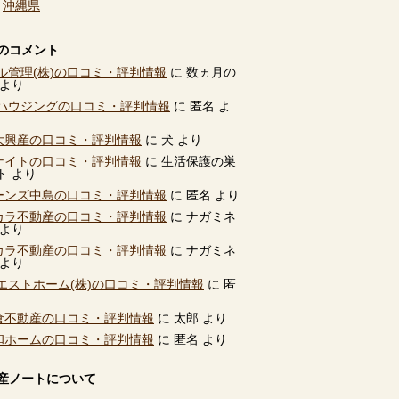
、
沖縄県
のコメント
ル管理(株)の口コミ・評判情報
に
数ヵ月の
より
ハウジングの口コミ・評判情報
に
匿名
よ
別大興産の口コミ・評判情報
に
犬
より
ユナイトの口コミ・評判情報
に
生活保護の巣
ト
より
ビーンズ中島の口コミ・評判情報
に
匿名
より
タカラ不動産の口コミ・評判情報
に
ナガミネ
より
タカラ不動産の口コミ・評判情報
に
ナガミネ
より
エストホーム(株)の口コミ・評判情報
に
匿
高倉不動産の口コミ・評判情報
に
太郎
より
共和ホームの口コミ・評判情報
に
匿名
より
産ノートについて