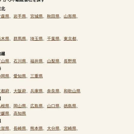
東北
青森県
、
岩手県
、
宮城県
、
秋田県
、
山形県
、
栃木県
、
群馬県
、
埼玉県
、
千葉県
、
東京都
、
信越
富山県
、
石川県
、
福井県
、
山梨県
、
長野県
海
静岡県
、
愛知県
、
三重県
京都府
、
大阪府
、
兵庫県
、
奈良県
、
和歌山県
国
島根県
、
岡山県
、
広島県
、
山口県
、
徳島県
、
愛媛県
、
高知県
縄
佐賀県
、
長崎県
、
熊本県
、
大分県
、
宮崎県
、