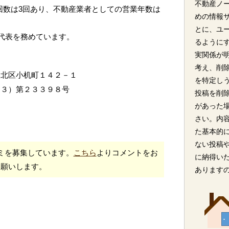
不動産ノ
回数は3回あり、不動産業者としての営業年数は
めの情報
とに、ユ
が代表を務めています。
るように
実関係が
考え、削
港北区小机町１４２－１
を特定し
（３）第２３３９８号
投稿を削
があった
さい。内
た基本的
ない投稿
ミを募集しています。
こちら
よりコメントをお
に納得い
願いします。
あります