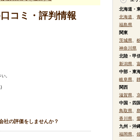
北海道・
の口コミ・評判情報
北海道
、
福島県
関東
茨城県
、
神奈川県
北陸・甲
新潟県
、
中部・東
さい。
岐阜県
、
)
関西
滋賀県
、
中国・四
鳥取県
、
香川県
、
会社の評価をしませんか？
九州・沖
福岡県
、