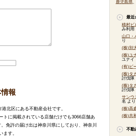
鹿児島県
最近
積村ビ
み利用
山口・
り
(株)
(株)
ユナイ
(有)
(株)
討伐隊
(株)
討伐隊
本情報
サンウ
名
より
浜市港北区にある不動産会社です。
(株)
(株)
トに掲載されている店舗だけでも3066店舗あ
す。免許の届け出は神奈川県にしており、神奈川
不動
います。