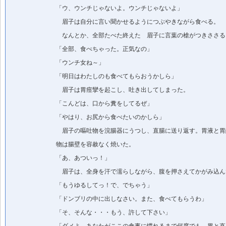
「ウ、ウンチじゃないよ。ウンチじゃないよ」
眉子は自分に言い聞かせるようにつぶやきながら食べる。
なんとか、全部たべた終えた 眉子に言葉の槍がつきささる
「全部、食べちゃった。正気なの」
「ウンチ女ね～」
「明日はわたしのも食べてもらおうかしら」
眉子は胃痙攣を起こし、吐き出してしまった。
「こんどは、口から糞をしてるぜ」
「やはり、お尻から食べたいのかしら」
眉子の嘔吐物を浣腸器にうつし、直腸に送り返す。胃液と胃
物は腸壁を容赦なく焼いた。
「あ、あついっ！」
眉子は、全身を汗で濡らしながら、腹を押さえてかがみ込ん
「もうゆるしてっ！で、でちゃう」
「ドンブリの中に出しなさい。また、食べてもらうわ」
「そ、そんな・・・もう、許して下さい」
「ダメよ。あなたがここの食事に慣れるまで何度でも、胃と直