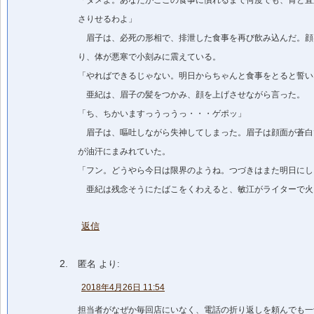
さりせるわよ」
眉子は、必死の形相で、排泄した食事を再び飲み込んだ。顔
り、体が悪寒で小刻みに震えている。
「やればできるじゃない。明日からちゃんと食事をとると誓い
亜紀は、眉子の髪をつかみ、顔を上げさせながら言った。
「ち、ちかいますっうっうっ・・・ゲポッ」
眉子は、嘔吐しながら失神してしまった。眉子は顔面が蒼白
が油汗にまみれていた。
「フン。どうやら今日は限界のようね。つづきはまた明日にし
亜紀は残念そうにたばこをくわえると、敏江がライターで火
返信
匿名
より:
2018年4月26日 11:54
担当者がなぜか毎回店にいなく、電話の折り返しを頼んでも一