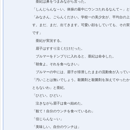
亜紀は鼻をつまみながら言った。
「しんじらんな～い。体操の最中にウンコたれるなんて～」と
「みなさん、ごらんください。学校一の美少女が、平均台の上
す。まだ、まだ、出てきます。可愛い顔をしていても、その実
です」
亜紀が実況する。
眉子はすすり泣くだけだった。
ブルマーをドンブリに入れると、亜紀は命令した。
「朝食よ。それを食べなさい」
ブルマーの中には、眉子が排泄したままの流動食が入ってい
「汚いことは無いでしょう。殺菌剤と殺菌剤を加えてやったか
ともないわ」と亜紀。
「ひどい。ひどい」
泣きながら眉子は食べ始めた。
「観て！自分のウンチを食べているわ」
「信じらんな～い」
「美味しい。自分のウンチは」