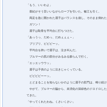
「もう、いいわよ」
亜紀がそう言いいながらロープを引いた。敏江も引く。
両足を急に開かれた眉子はバランスを崩し、そのまま倒れた
ガツン！
眉子は恥骨を平均台に打ちつけた。
「あっうっ、だめっ、だめぇぇぇ～」
ブリブリ、ビビビーッ。
平均台を跨いで眉子は、泣き叫んだ。
ブルマーの尻の部分がみるみる膨らんで行く。
「エッエッウウッ」
眉子は子供のように泣きじゃくっている。
ビビビビーーッ。
とどまることを知らないかのように眉子の肛門は、鳴り続け
やがて、ブルマーの脇から、未消化の深緑色のドロドロした
てきた。
「やってくれたわね。くさいくさい」