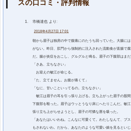
スの口コミ・評判情報
市橋達也
より:
2018年4月27日 17:01
朝から眉子は独房の中で腹痛にのたうち回っていた。大腸には
がない。昨日、肛門から強制的に注入された流動食が直腸で腐
だ。腸が炎症をおこし、グルグルと鳴る。眉子の下腹部はまだ
「さあ、立ちなさい」
お迎えの敏江が命じる。
「た、立てません。お腹が痛くて」
「なに、甘いこといってるの。立ちなさい」
敏江は眉子の耳を引っ張り上げる。立ち上がった眉子の股間
下腹部を殴った。眉子はウッとうなり床にへたりこんだ。敏江
張り立ち上がらせようとし、眉子の可憐な唇を吸った。
「あなたはいいわね。こんなに可愛くて。わたしなんて、ブス
もされないわ。だから、あなたのような可愛い娘を見るといじ