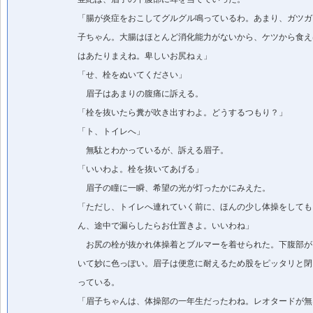
「腸が炎症をおこしてグルグル鳴っているわ。あまり、ガツガ
子ちゃん。大腸はほとんど消化能力がないから、ケツから食え
はあたりまえね。卑しいお尻ねぇ」
「せ、栓をぬいてください」
眉子はあまりの腹痛に訴える。
「栓を抜いたら糞が吹き出すわよ。どうするつもり？」
「ト、トイレへ」
無駄とわかっているが、訴える眉子。
「いいわよ。栓を抜いてあげる」
眉子の瞳に一瞬、希望の光が灯ったかにみえた。
「ただし、トイレへ連れていく前に、ほんの少し体操をしても
ん、途中で漏らしたらお仕置きよ。いいわね」
お尻の栓が抜かれ体操着とブルマーを着せられた。下腹部が
いて妙に色っぽい。眉子は便意に耐えるため股をピッタリと閉
っている。
「眉子ちゃんは、体操部の一年生だったわね。レオタードが無