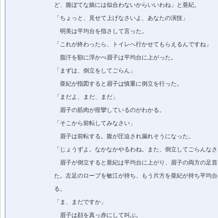
ど、腹ぼてな娘には似合わないからいいわね」と亜紀。
「ちょっと、見せて上げなさいよ、あなたの演技」
明美は平均台を指さして言った。
「これが終わったら、トイレへ行かせてもらえるんですね」
脂汗を額に浮かべ眉子は平均台に上がった。
「まずは、倒立をしてごらん」
亜紀が指図すると眉子は慎重に倒立を行った。
「まだよ、まだ、まだ」
眉子の筋肉が痙攣しているのがわかる。
「そこから前転してみなさい」
眉子は前転する。腹が圧迫され漏れそうになった。
「じょうずよ。なかなかやるわね。また、倒立してごらんなさ
眉子が倒立すると亜紀は平均台に上がり、眉子の両方の足首
た。左足のロープを敏江が持ち、もう片方を亜紀が持ち平均台
る。
「ま、まだですか」
眉子は顔を真っ赤にして叫ぶ。