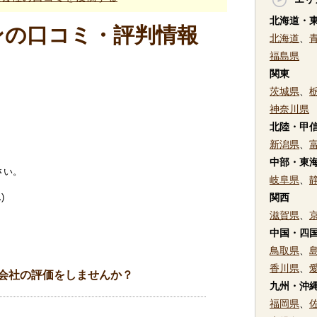
北海道・
ンの口コミ・評判情報
北海道
、
福島県
関東
茨城県
、
神奈川県
北陸・甲
新潟県
、
中部・東
さい。
岐阜県
、
)
関西
滋賀県
、
中国・四
鳥取県
、
香川県
、
会社の評価をしませんか？
九州・沖
福岡県
、