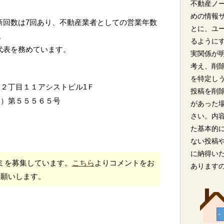
不動産ノ
めの情報
新回数は7回あり、不動産業者としての営業年数
とに、ユ
。
るように
が代表を務めています。
実関係が
考え、削
を特定し
２丁目１１アシストビル1Ｆ
投稿を削
７）第５５５６５号
があった
さい。内
た基本的
ない投稿
に納得い
ミを募集しています。
こちら
よりコメントをお
あります
願いします。