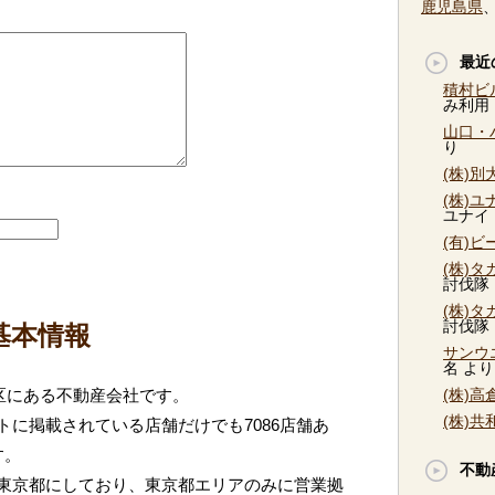
鹿児島県
最近
積村ビ
み利用
山口・
り
(株)
(株)
ユナイ
(有)
(株)
討伐隊
(株)
討伐隊
基本情報
サンウ
名
より
区にある不動産会社です。
(株)
(株)
に掲載されている店舗だけでも7086店舗あ
す。
不動
東京都にしており、東京都エリアのみに営業拠