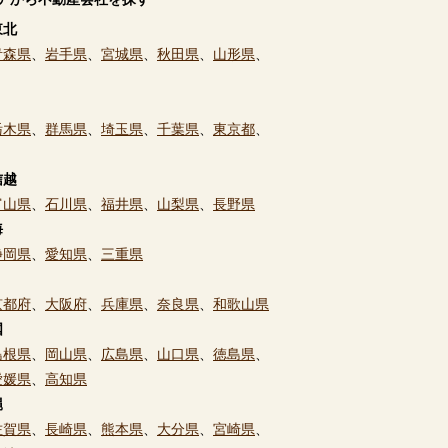
東北
青森県
、
岩手県
、
宮城県
、
秋田県
、
山形県
、
栃木県
、
群馬県
、
埼玉県
、
千葉県
、
東京都
、
信越
富山県
、
石川県
、
福井県
、
山梨県
、
長野県
海
静岡県
、
愛知県
、
三重県
京都府
、
大阪府
、
兵庫県
、
奈良県
、
和歌山県
国
島根県
、
岡山県
、
広島県
、
山口県
、
徳島県
、
愛媛県
、
高知県
縄
佐賀県
、
長崎県
、
熊本県
、
大分県
、
宮崎県
、