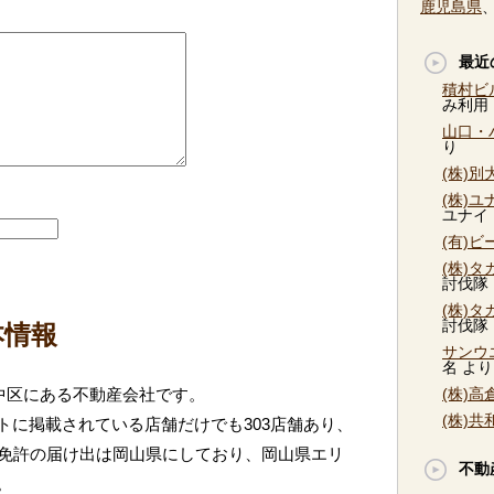
鹿児島県
最近
積村ビ
み利用
山口・
り
(株)
(株)
ユナイ
(有)
(株)
討伐隊
(株)
討伐隊
本情報
サンウ
名
より
中区にある不動産会社です。
(株)
(株)
トに掲載されている店舗だけでも303店舗あり、
。免許の届け出は岡山県にしており、岡山県エリ
不動
。