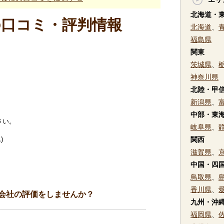
北海道・
の口コミ・評判情報
北海道
、
福島県
関東
茨城県
、
神奈川県
北陸・甲
新潟県
、
中部・東
さい。
岐阜県
、
)
関西
滋賀県
、
中国・四
鳥取県
、
香川県
、
会社の評価をしませんか？
九州・沖
福岡県
、