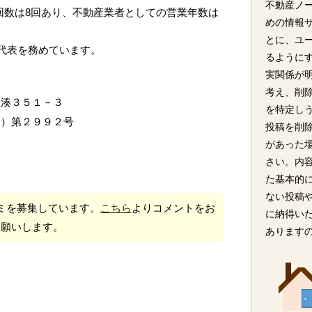
不動産ノ
回数は8回あり、不動産業者としての営業年数は
めの情報
とに、ユ
が代表を務めています。
るように
実関係が
考え、削
区湊３５１－３
を特定し
８）第２９９２号
投稿を削
があった
さい。内
た基本的
ない投稿
ミを募集しています。
こちら
よりコメントをお
に納得い
願いします。
あります