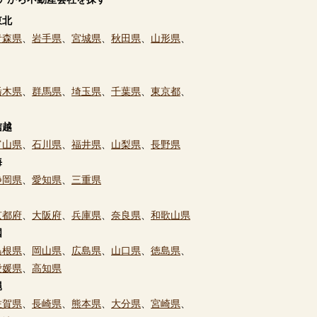
東北
青森県
、
岩手県
、
宮城県
、
秋田県
、
山形県
、
栃木県
、
群馬県
、
埼玉県
、
千葉県
、
東京都
、
信越
富山県
、
石川県
、
福井県
、
山梨県
、
長野県
海
静岡県
、
愛知県
、
三重県
京都府
、
大阪府
、
兵庫県
、
奈良県
、
和歌山県
国
島根県
、
岡山県
、
広島県
、
山口県
、
徳島県
、
愛媛県
、
高知県
縄
佐賀県
、
長崎県
、
熊本県
、
大分県
、
宮崎県
、