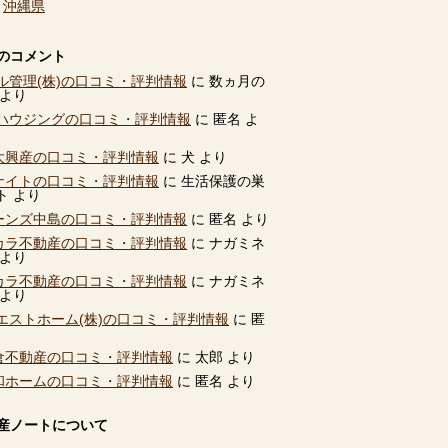
、
沖縄県
のコメント
ル管理(株)の口コミ・評判情報
に
数ヵ月の
より
ハウジングの口コミ・評判情報
に
匿名
よ
別大興産の口コミ・評判情報
に
犬
より
ユナイトの口コミ・評判情報
に
生活保護の巣
ト
より
ビーンズ中島の口コミ・評判情報
に
匿名
より
タカラ不動産の口コミ・評判情報
に
ナガミネ
より
タカラ不動産の口コミ・評判情報
に
ナガミネ
より
エストホーム(株)の口コミ・評判情報
に
匿
高倉不動産の口コミ・評判情報
に
太郎
より
共和ホームの口コミ・評判情報
に
匿名
より
産ノートについて