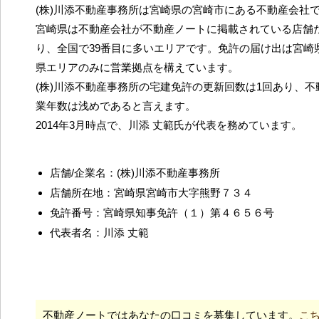
(株)川添不動産事務所は宮崎県の宮崎市にある不動産会社
宮崎県は不動産会社が不動産ノートに掲載されている店舗だ
り、全国で39番目に多いエリアです。免許の届け出は宮崎
県エリアのみに営業拠点を構えています。
(株)川添不動産事務所の宅建免許の更新回数は1回あり、
業年数は浅めであると言えます。
2014年3月時点で、川添 丈範氏が代表を務めています。
店舗/企業名：(株)川添不動産事務所
店舗所在地：宮崎県宮崎市大字熊野７３４
免許番号：宮崎県知事免許（１）第４６５６号
代表者名：川添 丈範
不動産ノートではあなたの口コミを募集しています。
こ