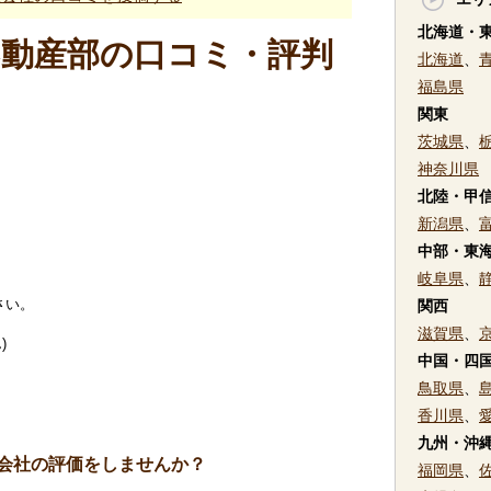
北海道・
不動産部の口コミ・評判
北海道
、
福島県
関東
茨城県
、
神奈川県
北陸・甲
新潟県
、
中部・東
岐阜県
、
さい。
関西
滋賀県
、
)
中国・四
鳥取県
、
香川県
、
九州・沖
会社の評価をしませんか？
福岡県
、