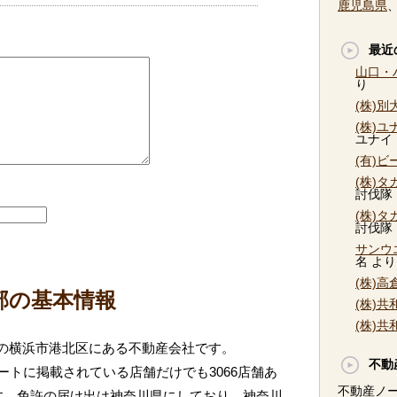
鹿児島県
最近
山口・
り
(株)
(株)
ユナイ
(有)
(株)
討伐隊
(株)
討伐隊
サンウ
名
より
(株)
産部の基本情報
(株)
(株)
県の横浜市港北区にある不動産会社です。
不動
トに掲載されている店舗だけでも3066店舗あ
不動産ノ
す。免許の届け出は神奈川県にしており、神奈川