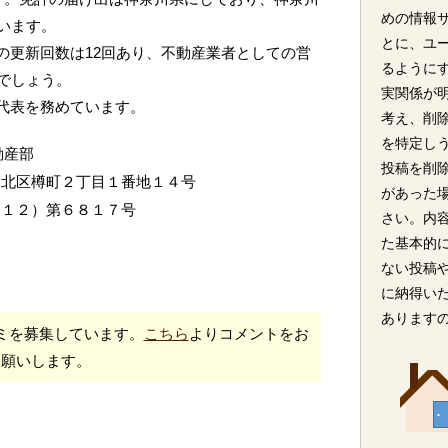
めの情報
います。
とに、ユ
許の更新回数は12回あり、不動産業者としての営
るように
でしょう。
実関係が
が代表を務めています。
考え、削
を特定し
動産部
投稿を削
港北区樽町２丁目１番地１４号
があった
（１２）第６８１７号
さい。内
た基本的
ない投稿
に納得い
あります
ミを募集しています。
こちら
よりコメントをお
願いします。