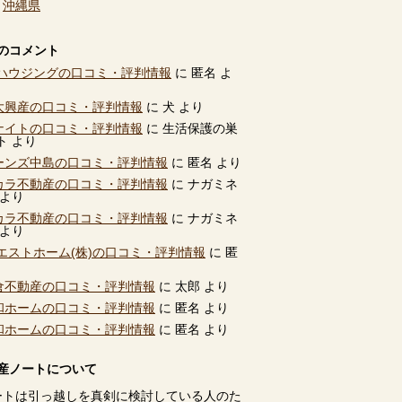
、
沖縄県
のコメント
ハウジングの口コミ・評判情報
に
匿名
よ
別大興産の口コミ・評判情報
に
犬
より
ユナイトの口コミ・評判情報
に
生活保護の巣
ト
より
ビーンズ中島の口コミ・評判情報
に
匿名
より
タカラ不動産の口コミ・評判情報
に
ナガミネ
より
タカラ不動産の口コミ・評判情報
に
ナガミネ
より
エストホーム(株)の口コミ・評判情報
に
匿
高倉不動産の口コミ・評判情報
に
太郎
より
共和ホームの口コミ・評判情報
に
匿名
より
共和ホームの口コミ・評判情報
に
匿名
より
産ノートについて
ートは引っ越しを真剣に検討している人のた