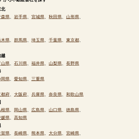
東北
青森県
、
岩手県
、
宮城県
、
秋田県
、
山形県
、
栃木県
、
群馬県
、
埼玉県
、
千葉県
、
東京都
、
信越
富山県
、
石川県
、
福井県
、
山梨県
、
長野県
海
静岡県
、
愛知県
、
三重県
京都府
、
大阪府
、
兵庫県
、
奈良県
、
和歌山県
国
島根県
、
岡山県
、
広島県
、
山口県
、
徳島県
、
愛媛県
、
高知県
縄
佐賀県
、
長崎県
、
熊本県
、
大分県
、
宮崎県
、