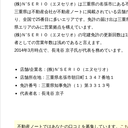
(株)Ｎ’ＳＥＲＩＯ（エヌセリオ）は三重県の名張市にある
三重県は不動産会社が不動産ノートに掲載されている店舗だ
り、全国で25番目に多いエリアです。免許の届け出は三重
県エリアのみに営業拠点を構えています。
(株)Ｎ’ＳＥＲＩＯ（エヌセリオ）の宅建免許の更新回数は
者としての営業年数は浅めであると言えます。
2014年3月時点で、長滝谷 京子氏が代表を務めています。
店舗/企業名：(株)Ｎ’ＳＥＲＩＯ（エヌセリオ）
店舗所在地：三重県名張市朝日町１３４７番地１
免許番号：三重県知事免許（１）第３３１３号
代表者名：長滝谷 京子
不動産ノートではあなたの口コミを募集しています。
こ