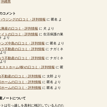
、
沖縄県
のコメント
ハウジングの口コミ・評判情報
に
匿名
よ
別大興産の口コミ・評判情報
に
犬
より
ユナイトの口コミ・評判情報
に
生活保護の巣
ト
より
ビーンズ中島の口コミ・評判情報
に
匿名
より
タカラ不動産の口コミ・評判情報
に
ナガミネ
より
タカラ不動産の口コミ・評判情報
に
ナガミネ
より
エストホーム(株)の口コミ・評判情報
に
匿
高倉不動産の口コミ・評判情報
に
太郎
より
共和ホームの口コミ・評判情報
に
匿名
より
共和ホームの口コミ・評判情報
に
匿名
より
産ノートについて
ートは引っ越しを真剣に検討している人のた