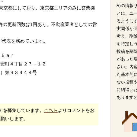
めの情報
東京都にしており、東京都エリアのみに営業拠
とに、ユ
るように
免許の更新回数は1回あり、不動産業者としての営
実関係が
考え、削
氏が代表を務めています。
を特定し
投稿を削
 Ｂａｒ
があった
子安町４丁目２７－１２
さい。内
１）第９３４４４号
た基本的
ない投稿
に納得い
あります
ミを募集しています。
こちら
よりコメントをお
願いします。