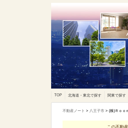
TOP
北海道・東北で探す
関東で探す
不動産ノート
>
八王子市
>
(株)Ｒｏ
この不動