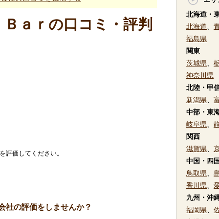
北海道・
ｓ Ｂａｒの口コミ・評判
北海道
、
福島県
関東
茨城県
、
神奈川県
北陸・甲
新潟県
、
中部・東
岐阜県
、
関西
滋賀県
、
社を評価してください。
中国・四
鳥取県
、
香川県
、
九州・沖
会社の評価をしませんか？
福岡県
、