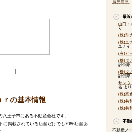
鹿児島県
最近
山口・
り
(株)
(株)
ユナイ
(有)
(株)
討伐隊
(株)
討伐隊
サンウ
名
より
(株)
Ｂａｒの基本情報
(株)
(株)
都の八王子市にある不動産会社です。
不動
に掲載されている店舗だけでも7086店舗あ
不動産ノ
す。