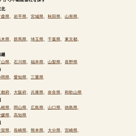
東北
青森県
、
岩手県
、
宮城県
、
秋田県
、
山形県
、
栃木県
、
群馬県
、
埼玉県
、
千葉県
、
東京都
、
信越
富山県
、
石川県
、
福井県
、
山梨県
、
長野県
海
静岡県
、
愛知県
、
三重県
京都府
、
大阪府
、
兵庫県
、
奈良県
、
和歌山県
国
島根県
、
岡山県
、
広島県
、
山口県
、
徳島県
、
愛媛県
、
高知県
縄
佐賀県
、
長崎県
、
熊本県
、
大分県
、
宮崎県
、