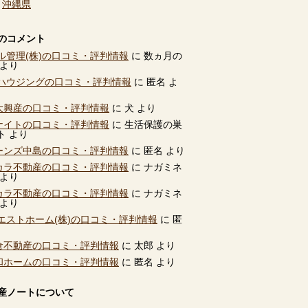
、
沖縄県
のコメント
ル管理(株)の口コミ・評判情報
に
数ヵ月の
より
ハウジングの口コミ・評判情報
に
匿名
よ
別大興産の口コミ・評判情報
に
犬
より
ユナイトの口コミ・評判情報
に
生活保護の巣
ト
より
ビーンズ中島の口コミ・評判情報
に
匿名
より
タカラ不動産の口コミ・評判情報
に
ナガミネ
より
タカラ不動産の口コミ・評判情報
に
ナガミネ
より
エストホーム(株)の口コミ・評判情報
に
匿
高倉不動産の口コミ・評判情報
に
太郎
より
共和ホームの口コミ・評判情報
に
匿名
より
産ノートについて