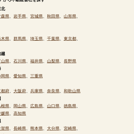
東北
青森県
、
岩手県
、
宮城県
、
秋田県
、
山形県
、
栃木県
、
群馬県
、
埼玉県
、
千葉県
、
東京都
、
信越
富山県
、
石川県
、
福井県
、
山梨県
、
長野県
海
静岡県
、
愛知県
、
三重県
京都府
、
大阪府
、
兵庫県
、
奈良県
、
和歌山県
国
島根県
、
岡山県
、
広島県
、
山口県
、
徳島県
、
愛媛県
、
高知県
縄
佐賀県
、
長崎県
、
熊本県
、
大分県
、
宮崎県
、