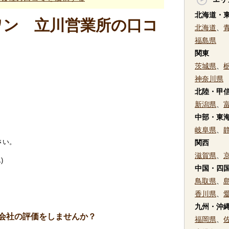
北海道・
ワン 立川営業所の口コ
北海道
、
福島県
関東
茨城県
、
神奈川県
北陸・甲
新潟県
、
中部・東
岐阜県
、
さい。
関西
滋賀県
、
)
中国・四
鳥取県
、
香川県
、
九州・沖
会社の評価をしませんか？
福岡県
、