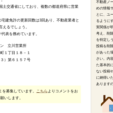
不動産ノ
国土交通省にしており、複数の都道府県に営業
めの情報
とに、ユ
の宅建免許の更新回数は3回あり、不動産業者と
るように
言えるでしょう。
実関係が
考え、削
氏が代表を務めています。
を特定し
ワン 立川営業所
投稿を削
があった
衣町１丁目１８－１
さい。内
（３）第６１５７号
た基本的
ない投稿
に納得い
あります
ミを募集しています。
こちら
よりコメントをお
願いします。