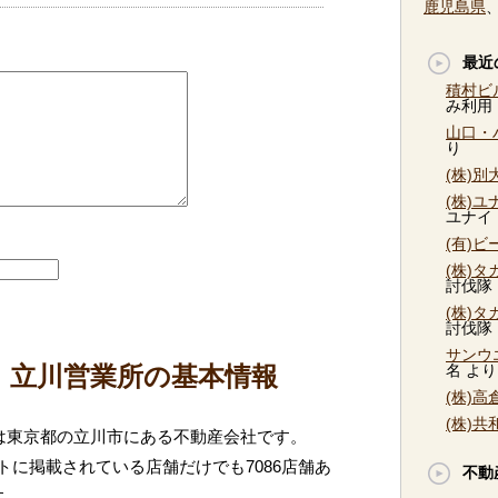
鹿児島県
最近
積村ビ
み利用
山口・
り
(株)
(株)
ユナイ
(有)
(株)
討伐隊
(株)
討伐隊
サンウ
 立川営業所の基本情報
名
より
(株)
(株)
所は東京都の立川市にある不動産会社です。
に掲載されている店舗だけでも7086店舗あ
不動
す。