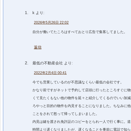
k
より:
2026年5月26日 22:02
自分が働いてたころはすべておとり広告で集客してました。
返信
最低の不動産会社
より:
2022年2月4日 00:41
今でも営業しているのが不思議なくらい最低の会社です。
かなり前ですがネットで予約して店頭に行ったところすぐに物
くて見たくもない他の物件を延々と紹介してくるのでいい加減
ろやっと目的の物件を内見することになりました。ちなみに他
ことをされて怒って帰ってしまいました。
内見は鍵を渡され免許証のコピーをとられ一人で行く事に。道
時間より遅くなりましたが、遅くなることを事前に電話で知ら