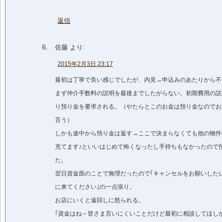
返信
佐藤
より:
2015年2月3日 23:17
最初は丁寧で良い感じでしたが、内見→申込みのあたりから不
まず仲介手数料の説明を最後までしたがらない。初期費用の説
り預り金を要求される。（やたらとこのお金は預り金なのでお
言う）
しかも途中から預り金は返す→ここで決まらなくても他の物件
充てます♪といいはじめて怖くなったし手持ちもなかったので
た。
翌日資金面のことで無理だったので｢キャンセルをお願いしたい
に来てください｣の一点張り。
お店にいくと遠回しに怒られる。
｢資金はね～皆さま言いにくいことだけど最初に相談してほし