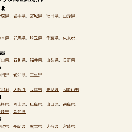
東北
青森県
、
岩手県
、
宮城県
、
秋田県
、
山形県
、
栃木県
、
群馬県
、
埼玉県
、
千葉県
、
東京都
、
信越
富山県
、
石川県
、
福井県
、
山梨県
、
長野県
海
静岡県
、
愛知県
、
三重県
京都府
、
大阪府
、
兵庫県
、
奈良県
、
和歌山県
国
島根県
、
岡山県
、
広島県
、
山口県
、
徳島県
、
愛媛県
、
高知県
縄
佐賀県
、
長崎県
、
熊本県
、
大分県
、
宮崎県
、