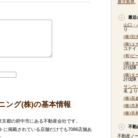
鹿児島県
最近
山口・
り
(株)
(株)
ユナイ
(有)
(株)
討伐隊
(株)
討伐隊
サンウ
名
より
(株)
ニング(株)の基本情報
(株)
(株)
は東京都の府中市にある不動産会社です。
不動
に掲載されている店舗だけでも7086店舗あ
不動産ノ
す。