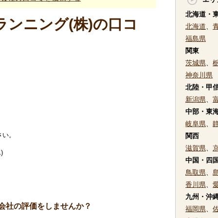
北海道・
ンニング(株)の口コ
北海道
、
福島県
関東
茨城県
、
神奈川県
北陸・甲
新潟県
、
中部・東
岐阜県
、
さい。
関西
滋賀県
、
)
中国・四
鳥取県
、
香川県
、
九州・沖
会社の評価をしませんか？
福岡県
、