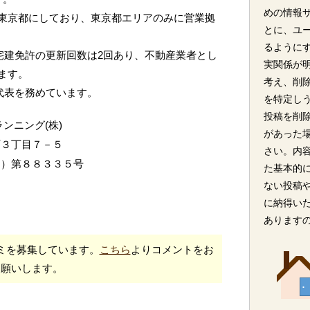
めの情報
東京都にしており、東京都エリアのみに営業拠
とに、ユ
るように
宅建免許の更新回数は2回あり、不動産業者とし
実関係が
ます。
考え、削
が代表を務めています。
を特定し
投稿を削
ンニング(株)
があった
町３丁目７－５
さい。内
２）第８８３３５号
た基本的
ない投稿
に納得い
あります
ミを募集しています。
こちら
よりコメントをお
願いします。