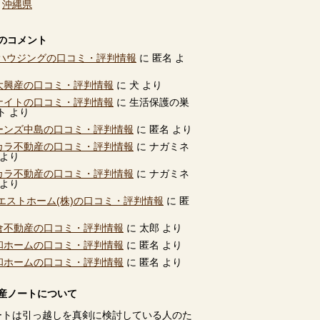
、
沖縄県
のコメント
ハウジングの口コミ・評判情報
に
匿名
よ
別大興産の口コミ・評判情報
に
犬
より
ユナイトの口コミ・評判情報
に
生活保護の巣
ト
より
ビーンズ中島の口コミ・評判情報
に
匿名
より
タカラ不動産の口コミ・評判情報
に
ナガミネ
より
タカラ不動産の口コミ・評判情報
に
ナガミネ
より
エストホーム(株)の口コミ・評判情報
に
匿
高倉不動産の口コミ・評判情報
に
太郎
より
共和ホームの口コミ・評判情報
に
匿名
より
共和ホームの口コミ・評判情報
に
匿名
より
産ノートについて
ートは引っ越しを真剣に検討している人のた